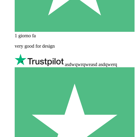
1 giorno fa
very good for design
asdwqwrqweasd asdqwerq