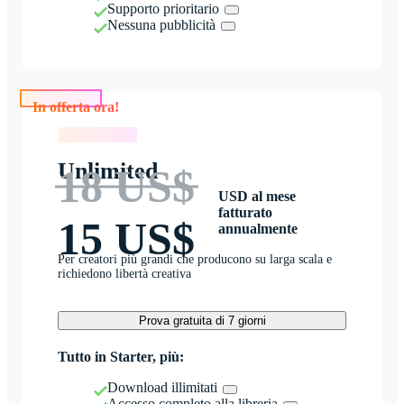
Supporto prioritario
Nessuna pubblicità
In offerta ora!
In offerta ora!
Unlimited
18 US$
USD al mese
fatturato
15 US$
annualmente
Per creatori più grandi che producono su larga scala e
richiedono libertà creativa
Prova gratuita di 7 giorni
Tutto in Starter, più:
Download illimitati
Accesso completo alla libreria