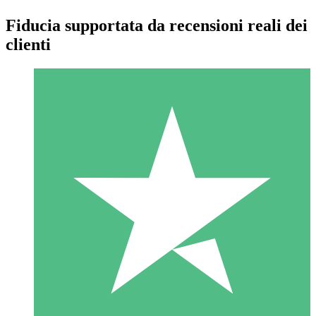
Fiducia supportata da recensioni reali dei
clienti
Pacchetti di Crediti Individuali
Paga a consumo con crediti di download. Nessun impegno
mensile richiesto.
1 Download
10
US$
00