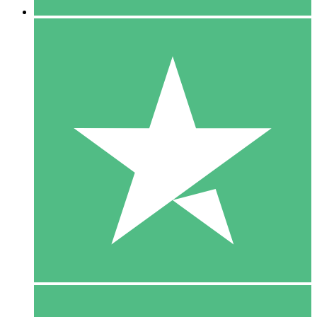
5 Download
15
US$
00
10 Download
20
US$
00