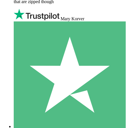
that are zipped though
Mary Korver