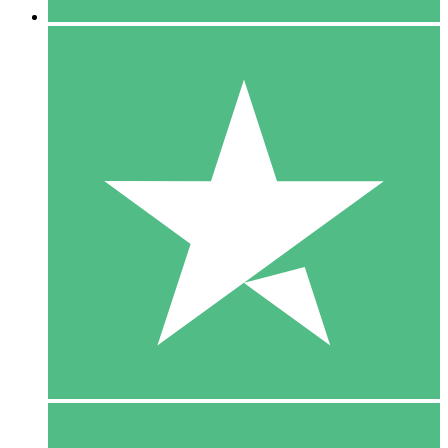
5 Download
15
US$
00
10 Download
20
US$
00