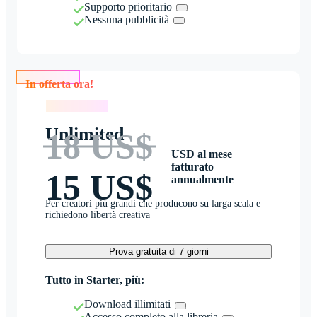
Supporto prioritario
Nessuna pubblicità
In offerta ora!
In offerta ora!
Unlimited
18 US$
USD al mese
fatturato
15 US$
annualmente
Per creatori più grandi che producono su larga scala e
richiedono libertà creativa
Prova gratuita di 7 giorni
Tutto in Starter, più:
Download illimitati
Accesso completo alla libreria