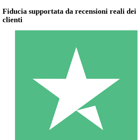
Fiducia supportata da recensioni reali dei
clienti
Pacchetti di Crediti Individuali
Paga a consumo con crediti di download. Nessun impegno
mensile richiesto.
1 Download
10
US$
00