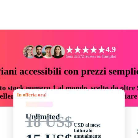
4.9
from 33.572 reviews on Trustpilot
iani accessibili con prezzi sempli
to stock numero 1 al mondo, scelto da oltre 9
In offerta ora!
teller risorse creative che fanno risparmiar
In offerta ora!
Unlimited
18 US$
USD al mese
fatturato
annualmente