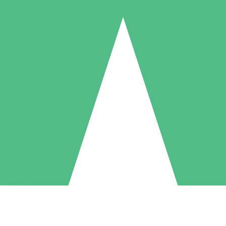
Pacchetti di Crediti Individuali
ga a consumo con crediti di download. Nessun impegno mensile richies
1 Download
5 Download
10 Download
10
15
20
US$
00
US$
00
US$
00