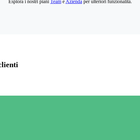
Esplora i nostri piani
Team
e
Azienda
per ulteriori funzionalità.
lienti