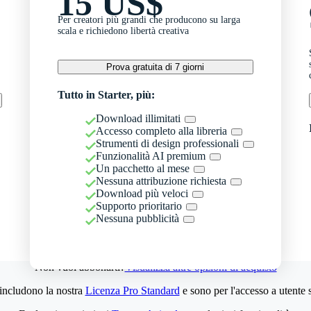
15 US$
Per creatori più grandi che producono su larga
scala e richiedono libertà creativa
Prova gratuita di 7 giorni
Tutto in Starter, più:
Download illimitati
Accesso completo alla libreria
Strumenti di design professionali
Funzionalità AI premium
Un pacchetto al mese
Nessuna attribuzione richiesta
Download più veloci
Supporto prioritario
Nessuna pubblicità
Non vuoi abbonarti?
Visualizza altre opzioni di acquisto
 includono la nostra
Licenza Pro Standard
e sono per l'accesso a utente 