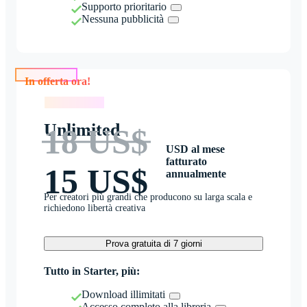
Supporto prioritario
Nessuna pubblicità
In offerta ora!
In offerta ora!
Unlimited
18 US$
USD al mese
fatturato
15 US$
annualmente
Per creatori più grandi che producono su larga scala e
richiedono libertà creativa
Prova gratuita di 7 giorni
Tutto in Starter, più:
Download illimitati
Accesso completo alla libreria