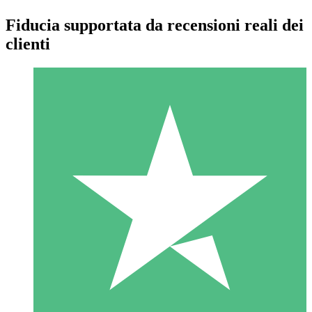
Fiducia supportata da recensioni reali dei
clienti
Pacchetti di Crediti Individuali
Paga a consumo con crediti di download. Nessun impegno
mensile richiesto.
1 Download
10
US$
00