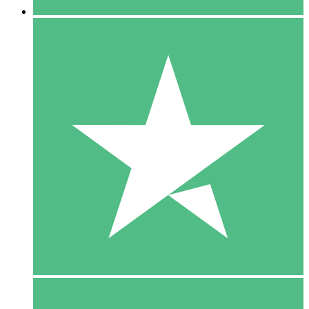
5 Download
15
US$
00
10 Download
20
US$
00