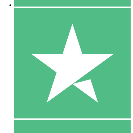
5 Download
15
US$
00
10 Download
20
US$
00