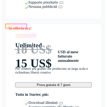
Supporto prioritario
Nessuna pubblicità
In offerta ora!
In offerta ora!
Unlimited
18 US$
USD al mese
fatturato
15 US$
annualmente
Per creatori più grandi che producono su larga scala e
richiedono libertà creativa
Prova gratuita di 7 giorni
Tutto in Starter, più:
Download illimitati
Accesso completo alla libreria