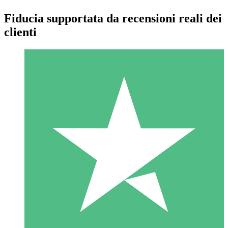
Fiducia supportata da recensioni reali dei
clienti
Pacchetti di Crediti Individuali
Paga a consumo con crediti di download. Nessun impegno
mensile richiesto.
1 Download
10
US$
00