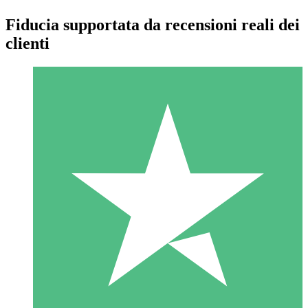
Fiducia supportata da recensioni reali dei
clienti
Pacchetti di Crediti Individuali
Paga a consumo con crediti di download. Nessun impegno
mensile richiesto.
1 Download
10
US$
00