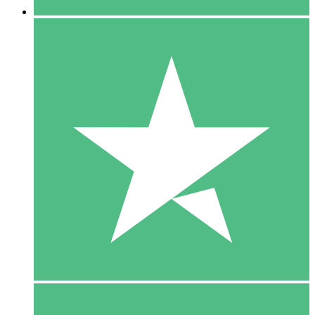
5 Download
15
US$
00
10 Download
20
US$
00