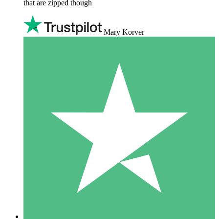
that are zipped though
Mary Korver