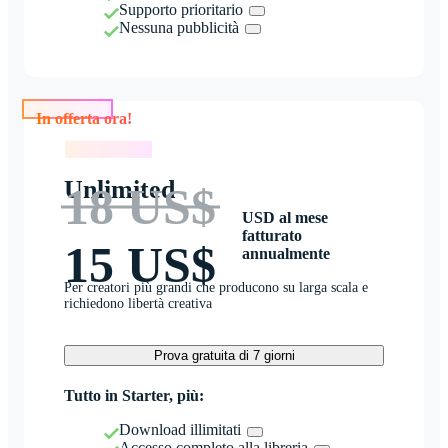
Supporto prioritario
Nessuna pubblicità
In offerta ora!
In offerta ora!
Unlimited
18 US$
USD al mese
fatturato
15 US$
annualmente
Per creatori più grandi che producono su larga scala e
richiedono libertà creativa
Prova gratuita di 7 giorni
Tutto in Starter, più:
Download illimitati
Accesso completo alla libreria