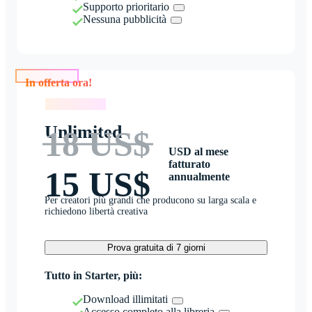
Supporto prioritario
Nessuna pubblicità
In offerta ora!
In offerta ora!
Unlimited
18 US$
USD al mese
fatturato
15 US$
annualmente
Per creatori più grandi che producono su larga scala e
richiedono libertà creativa
Prova gratuita di 7 giorni
Tutto in Starter, più:
Download illimitati
Accesso completo alla libreria