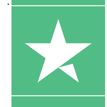
5 Download
15
US$
00
10 Download
20
US$
00