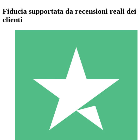
Fiducia supportata da recensioni reali dei
clienti
Pacchetti di Crediti Individuali
Paga a consumo con crediti di download. Nessun impegno
mensile richiesto.
1 Download
10
US$
00