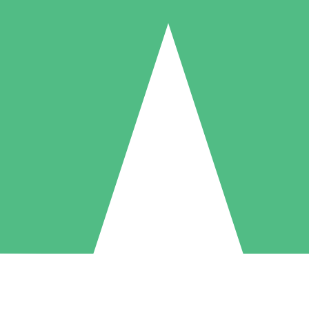
Pacchetti di Crediti Individuali
ga a consumo con crediti di download. Nessun impegno mensile richies
1 Download
5 Download
10 Download
10
15
20
US$
00
US$
00
US$
00