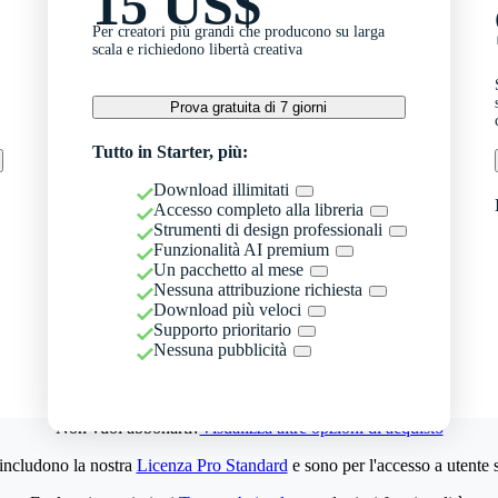
15 US$
Per creatori più grandi che producono su larga
scala e richiedono libertà creativa
Prova gratuita di 7 giorni
Tutto in Starter, più:
Download illimitati
Accesso completo alla libreria
Strumenti di design professionali
Funzionalità AI premium
Un pacchetto al mese
Nessuna attribuzione richiesta
Download più veloci
Supporto prioritario
Nessuna pubblicità
Non vuoi abbonarti?
Visualizza altre opzioni di acquisto
 includono la nostra
Licenza Pro Standard
e sono per l'accesso a utente 