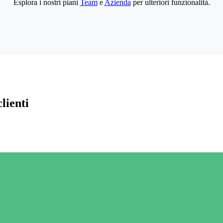
Esplora i nostri piani
Team
e
Azienda
per ulteriori funzionalità.
lienti