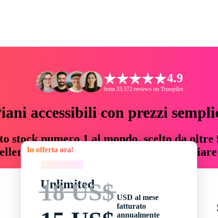
4.9
from 33.572 reviews on Trustpilot
iani accessibili con prezzi sempli
to stock numero 1 al mondo, scelto da oltre 9
In offerta ora!
teller risorse creative che fanno risparmiar
In offerta ora!
Unlimited
18 US$
USD al mese
fatturato
annualmente