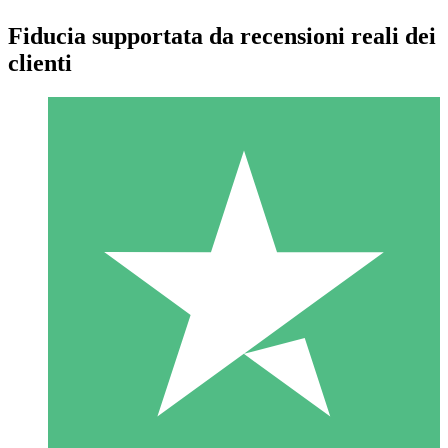
Fiducia supportata da recensioni reali dei
clienti
Pacchetti di Crediti Individuali
Paga a consumo con crediti di download. Nessun impegno
mensile richiesto.
1 Download
10
US$
00