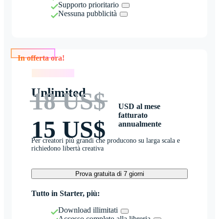
Supporto prioritario
Nessuna pubblicità
In offerta ora!
In offerta ora!
Unlimited
18 US$
USD al mese
fatturato
15 US$
annualmente
Per creatori più grandi che producono su larga scala e
richiedono libertà creativa
Prova gratuita di 7 giorni
Tutto in Starter, più:
Download illimitati
Accesso completo alla libreria