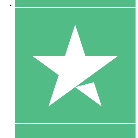
5 Download
15
US$
00
10 Download
20
US$
00