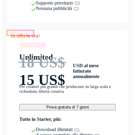
Supporto prioritario
Nessuna pubblicità
In offerta ora!
In offerta ora!
Unlimited
18 US$
USD al mese
fatturato
15 US$
annualmente
Per creatori più grandi che producono su larga scala e
richiedono libertà creativa
Prova gratuita di 7 giorni
Tutto in Starter, più:
Download illimitati
Accesso completo alla libreria