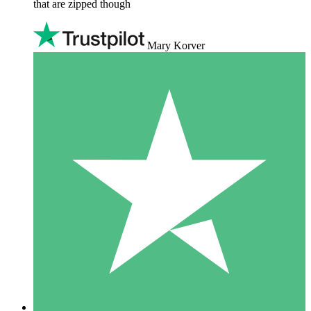
that are zipped though
Mary Korver