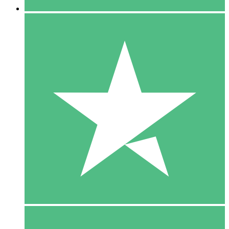
5 Download
15
US$
00
10 Download
20
US$
00