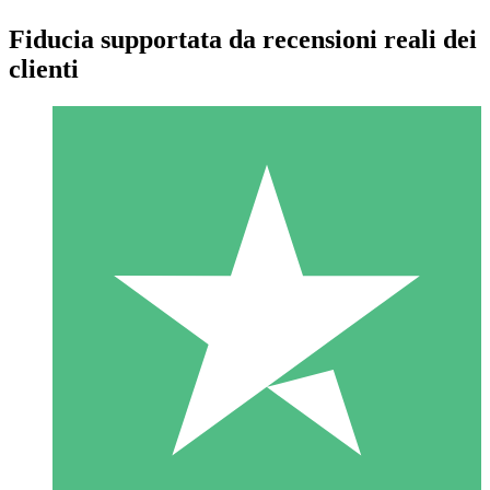
Fiducia supportata da recensioni reali dei
clienti
Pacchetti di Crediti Individuali
Paga a consumo con crediti di download. Nessun impegno
mensile richiesto.
1 Download
10
US$
00