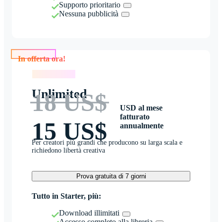
Supporto prioritario
Nessuna pubblicità
In offerta ora!
In offerta ora!
Unlimited
18 US$
USD al mese
fatturato
15 US$
annualmente
Per creatori più grandi che producono su larga scala e
richiedono libertà creativa
Prova gratuita di 7 giorni
Tutto in Starter, più:
Download illimitati
Accesso completo alla libreria