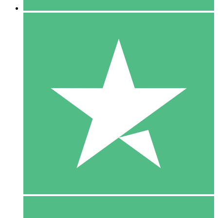
5 Download
15
US$
00
10 Download
20
US$
00