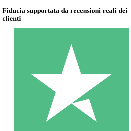
Fiducia supportata da recensioni reali dei
clienti
Pacchetti di Crediti Individuali
Paga a consumo con crediti di download. Nessun impegno
mensile richiesto.
1 Download
10
US$
00