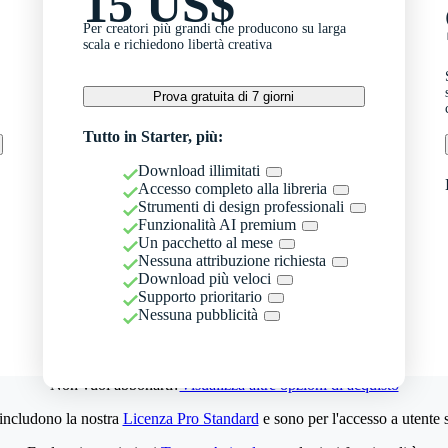
15 US$
Per creatori più grandi che producono su larga
scala e richiedono libertà creativa
Prova gratuita di 7 giorni
Tutto in Starter, più:
Download illimitati
Accesso completo alla libreria
Strumenti di design professionali
Funzionalità AI premium
Un pacchetto al mese
Nessuna attribuzione richiesta
Download più veloci
Supporto prioritario
Nessuna pubblicità
Non vuoi abbonarti?
Visualizza altre opzioni di acquisto
 includono la nostra
Licenza Pro Standard
e sono per l'accesso a utente 