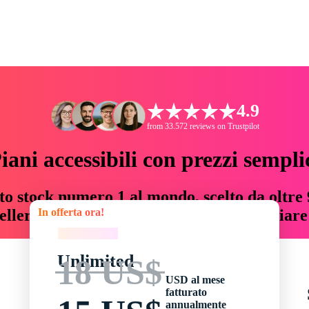
4.9
from 33.572 reviews on Trustpilot
iani accessibili con prezzi sempli
to stock numero 1 al mondo, scelto da oltre 9
In offerta ora!
teller risorse creative che fanno risparmiar
In offerta ora!
Unlimited
18 US$
USD al mese
fatturato
annualmente