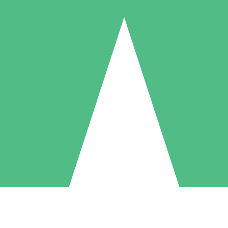
Pacchetti di Crediti Individuali
ga a consumo con crediti di download. Nessun impegno mensile richies
1 Download
5 Download
10 Download
10
15
20
US$
00
US$
00
US$
00