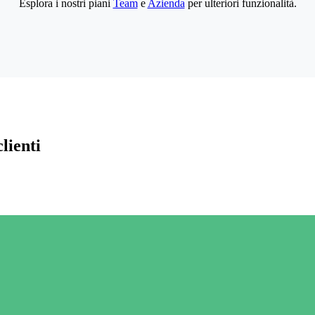
Esplora i nostri piani
Team
e
Azienda
per ulteriori funzionalità.
lienti