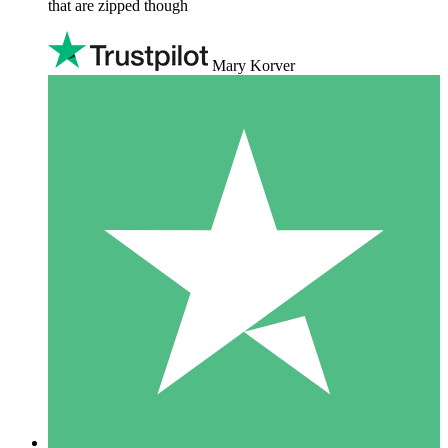
that are zipped though
Mary Korver