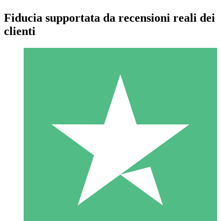
Fiducia supportata da recensioni reali dei
clienti
Pacchetti di Crediti Individuali
Paga a consumo con crediti di download. Nessun impegno
mensile richiesto.
1 Download
10
US$
00