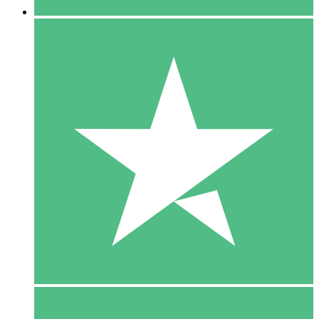
5 Download
15
US$
00
10 Download
20
US$
00