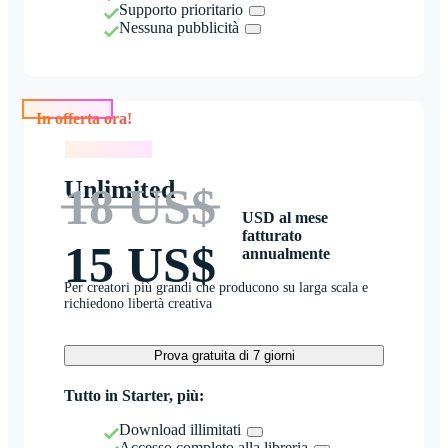
Supporto prioritario
Nessuna pubblicità
In offerta ora!
In offerta ora!
Unlimited
18 US$
USD al mese
fatturato
15 US$
annualmente
Per creatori più grandi che producono su larga scala e
richiedono libertà creativa
Prova gratuita di 7 giorni
Tutto in Starter, più:
Download illimitati
Accesso completo alla libreria