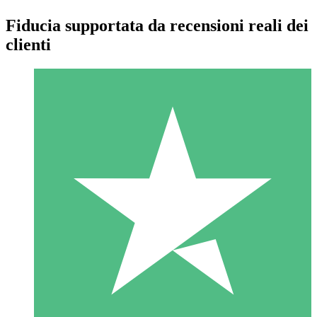
Fiducia supportata da recensioni reali dei
clienti
Pacchetti di Crediti Individuali
Paga a consumo con crediti di download. Nessun impegno
mensile richiesto.
1 Download
10
US$
00