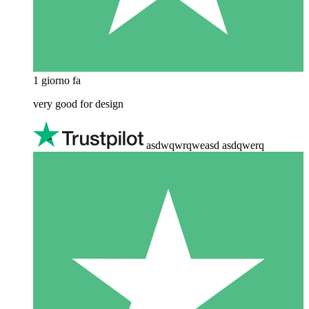
1 giorno fa
very good for design
asdwqwrqweasd asdqwerq