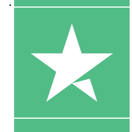
5 Download
15
US$
00
10 Download
20
US$
00