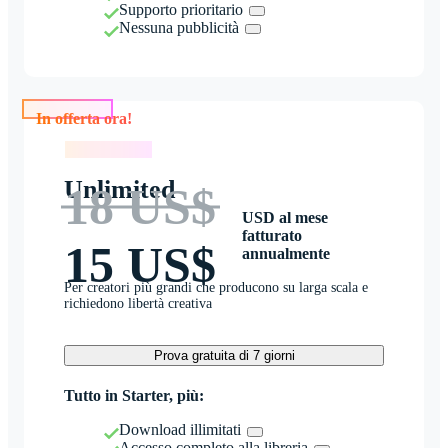
Supporto prioritario
Nessuna pubblicità
In offerta ora!
In offerta ora!
Unlimited
18 US$
USD al mese
fatturato
15 US$
annualmente
Per creatori più grandi che producono su larga scala e
richiedono libertà creativa
Prova gratuita di 7 giorni
Tutto in Starter, più:
Download illimitati
Accesso completo alla libreria