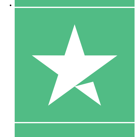
5 Download
15
US$
00
10 Download
20
US$
00