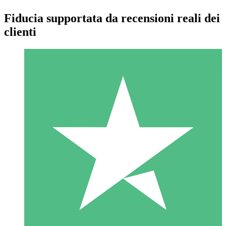
Fiducia supportata da recensioni reali dei
clienti
Pacchetti di Crediti Individuali
Paga a consumo con crediti di download. Nessun impegno
mensile richiesto.
1 Download
10
US$
00