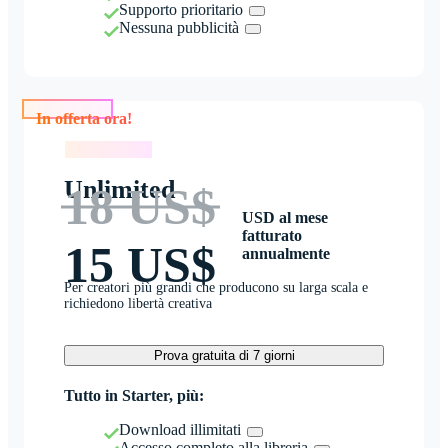
Supporto prioritario
Nessuna pubblicità
In offerta ora!
In offerta ora!
Unlimited
18 US$
USD al mese
fatturato
15 US$
annualmente
Per creatori più grandi che producono su larga scala e
richiedono libertà creativa
Prova gratuita di 7 giorni
Tutto in Starter, più:
Download illimitati
Accesso completo alla libreria