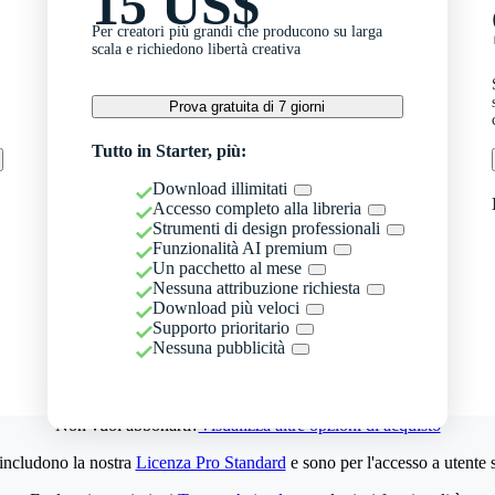
15 US$
Per creatori più grandi che producono su larga
scala e richiedono libertà creativa
Prova gratuita di 7 giorni
Tutto in Starter, più:
Download illimitati
Accesso completo alla libreria
Strumenti di design professionali
Funzionalità AI premium
Un pacchetto al mese
Nessuna attribuzione richiesta
Download più veloci
Supporto prioritario
Nessuna pubblicità
Non vuoi abbonarti?
Visualizza altre opzioni di acquisto
 includono la nostra
Licenza Pro Standard
e sono per l'accesso a utente 