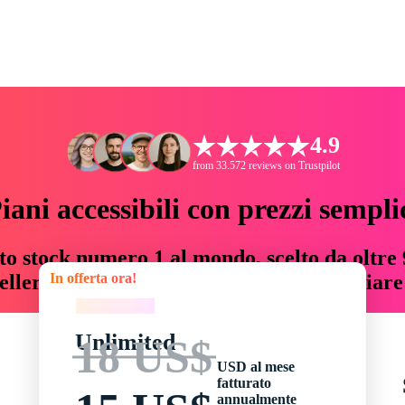
4.9
from 33.572 reviews on Trustpilot
iani accessibili con prezzi sempli
to stock numero 1 al mondo, scelto da oltre 9
In offerta ora!
teller risorse creative che fanno risparmiar
In offerta ora!
Unlimited
18 US$
USD al mese
fatturato
annualmente