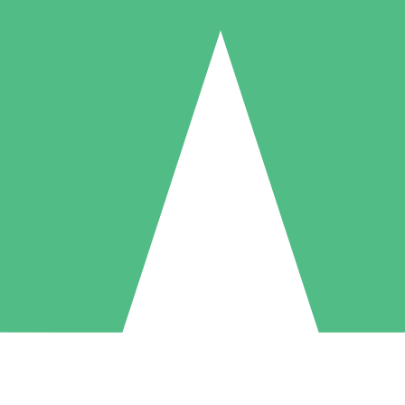
Pacchetti di Crediti Individuali
ga a consumo con crediti di download. Nessun impegno mensile richies
1 Download
5 Download
10 Download
10
15
20
US$
00
US$
00
US$
00