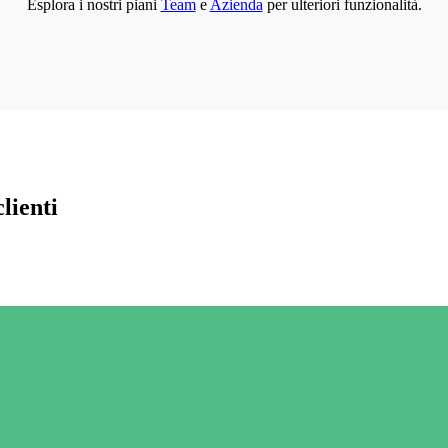
Esplora i nostri piani
Team
e
Azienda
per ulteriori funzionalità.
lienti