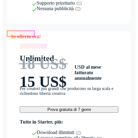
Supporto prioritario
Nessuna pubblicità
In offerta ora!
In offerta ora!
Unlimited
18 US$
USD al mese
fatturato
15 US$
annualmente
Per creatori più grandi che producono su larga scala e
richiedono libertà creativa
Prova gratuita di 7 giorni
Tutto in Starter, più:
Download illimitati
Accesso completo alla libreria