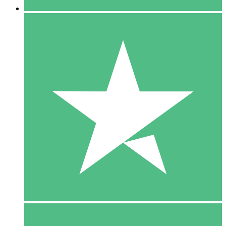
5 Download
15
US$
00
10 Download
20
US$
00