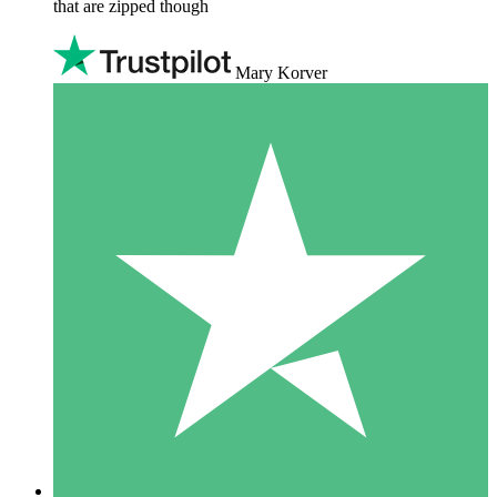
that are zipped though
Mary Korver