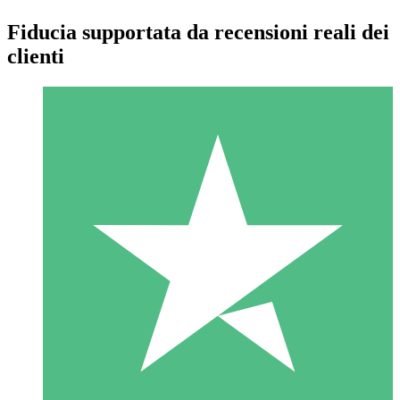
Fiducia supportata da recensioni reali dei
clienti
Pacchetti di Crediti Individuali
Paga a consumo con crediti di download. Nessun impegno
mensile richiesto.
1 Download
10
US$
00