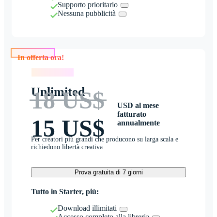
Supporto prioritario
Nessuna pubblicità
In offerta ora!
In offerta ora!
Unlimited
18 US$
USD al mese
fatturato
15 US$
annualmente
Per creatori più grandi che producono su larga scala e
richiedono libertà creativa
Prova gratuita di 7 giorni
Tutto in Starter, più:
Download illimitati
Accesso completo alla libreria