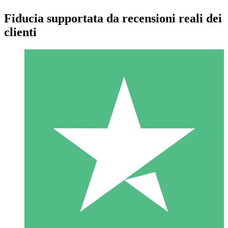
Fiducia supportata da recensioni reali dei
clienti
Pacchetti di Crediti Individuali
Paga a consumo con crediti di download. Nessun impegno
mensile richiesto.
1 Download
10
US$
00