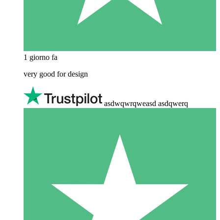
1 giorno fa
very good for design
asdwqwrqweasd asdqwerq