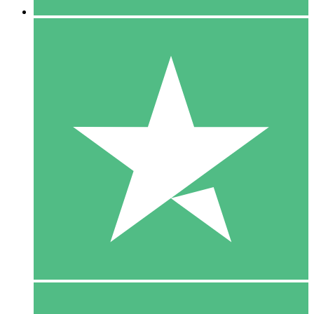
5 Download
15
US$
00
10 Download
20
US$
00