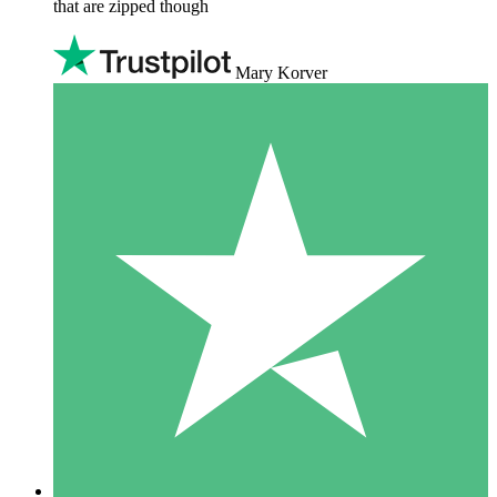
that are zipped though
Mary Korver