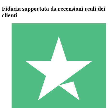
Fiducia supportata da recensioni reali dei
clienti
Pacchetti di Crediti Individuali
Paga a consumo con crediti di download. Nessun impegno
mensile richiesto.
1 Download
10
US$
00