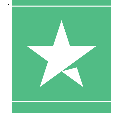
5 Download
15
US$
00
10 Download
20
US$
00