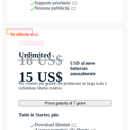
Supporto prioritario
Nessuna pubblicità
In offerta ora!
In offerta ora!
Unlimited
18 US$
USD al mese
fatturato
15 US$
annualmente
Per creatori più grandi che producono su larga scala e
richiedono libertà creativa
Prova gratuita di 7 giorni
Tutto in Starter, più:
Download illimitati
Accesso completo alla libreria