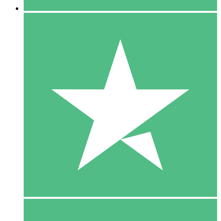
5 Download
15
US$
00
10 Download
20
US$
00