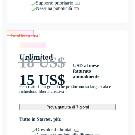
Supporto prioritario
Nessuna pubblicità
In offerta ora!
In offerta ora!
Unlimited
18 US$
USD al mese
fatturato
15 US$
annualmente
Per creatori più grandi che producono su larga scala e
richiedono libertà creativa
Prova gratuita di 7 giorni
Tutto in Starter, più:
Download illimitati
Accesso completo alla libreria