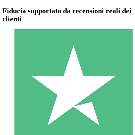
Fiducia supportata da recensioni reali dei
clienti
Pacchetti di Crediti Individuali
Paga a consumo con crediti di download. Nessun impegno
mensile richiesto.
1 Download
10
US$
00