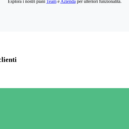
Esplora i nostri piani
Team
e
Azienda
per ulteriori funzionalità.
lienti