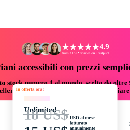
4.9
from 33.572 reviews on Trustpilot
iani accessibili con prezzi sempli
to stock numero 1 al mondo, scelto da oltre 9
In offerta ora!
teller risorse creative che fanno risparmiar
In offerta ora!
Unlimited
18 US$
USD al mese
fatturato
annualmente