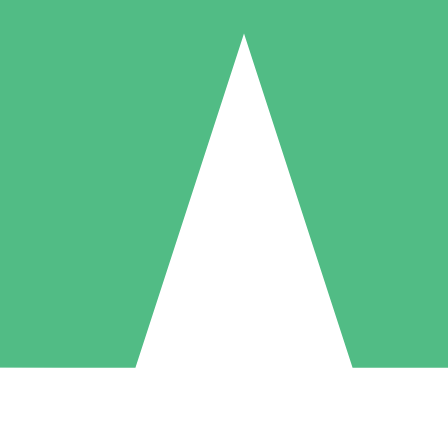
Pacchetti di Crediti Individuali
ga a consumo con crediti di download. Nessun impegno mensile richies
1 Download
5 Download
10 Download
10
15
20
US$
00
US$
00
US$
00