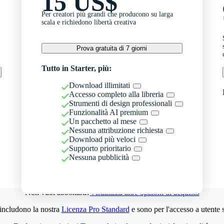
15 US$
Per creatori più grandi che producono su larga
scala e richiedono libertà creativa
Prova gratuita di 7 giorni
Tutto in Starter, più:
Download illimitati
Accesso completo alla libreria
Strumenti di design professionali
Funzionalità AI premium
Un pacchetto al mese
Nessuna attribuzione richiesta
Download più veloci
Supporto prioritario
Nessuna pubblicità
Non vuoi abbonarti?
Visualizza altre opzioni di acquisto
 includono la nostra
Licenza Pro Standard
e sono per l'accesso a utente 