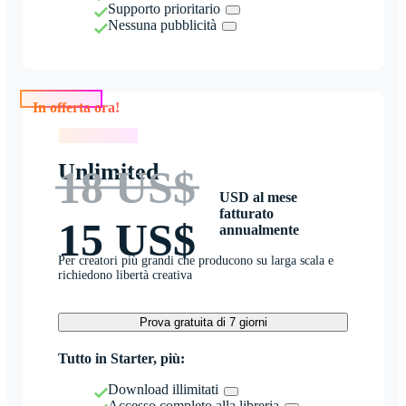
Supporto prioritario
Nessuna pubblicità
In offerta ora!
In offerta ora!
Unlimited
18 US$
USD al mese
fatturato
15 US$
annualmente
Per creatori più grandi che producono su larga scala e
richiedono libertà creativa
Prova gratuita di 7 giorni
Tutto in Starter, più:
Download illimitati
Accesso completo alla libreria