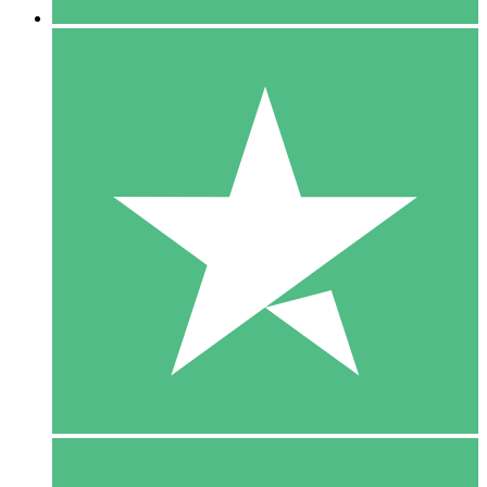
5 Download
15
US$
00
10 Download
20
US$
00