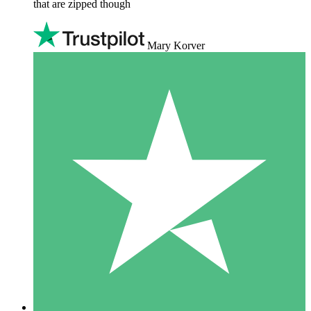
that are zipped though
Mary Korver