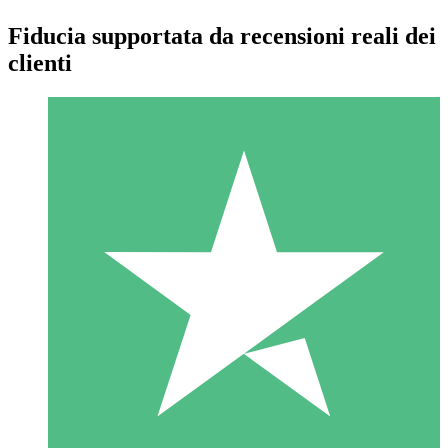
Fiducia supportata da recensioni reali dei
clienti
Pacchetti di Crediti Individuali
Paga a consumo con crediti di download. Nessun impegno
mensile richiesto.
1 Download
10
US$
00