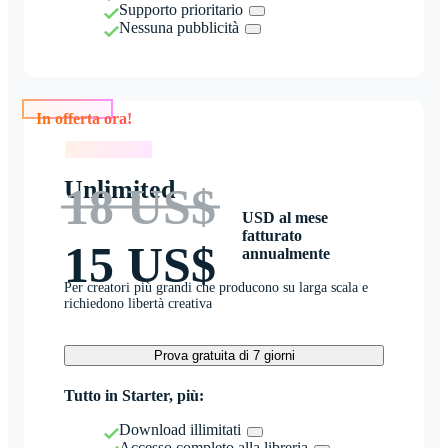
Supporto prioritario
Nessuna pubblicità
In offerta ora!
In offerta ora!
Unlimited
18 US$
USD al mese
fatturato
15 US$
annualmente
Per creatori più grandi che producono su larga scala e
richiedono libertà creativa
Prova gratuita di 7 giorni
Tutto in Starter, più:
Download illimitati
Accesso completo alla libreria