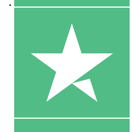
5 Download
15
US$
00
10 Download
20
US$
00