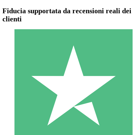
Fiducia supportata da recensioni reali dei
clienti
Pacchetti di Crediti Individuali
Paga a consumo con crediti di download. Nessun impegno
mensile richiesto.
1 Download
10
US$
00