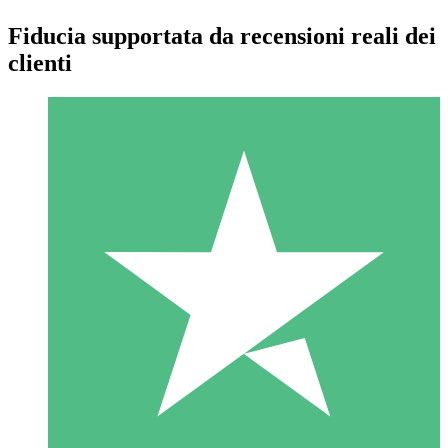
Fiducia supportata da recensioni reali dei
clienti
Pacchetti di Crediti Individuali
Paga a consumo con crediti di download. Nessun impegno
mensile richiesto.
1 Download
10
US$
00