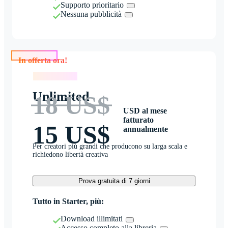
Supporto prioritario
Nessuna pubblicità
In offerta ora!
In offerta ora!
Unlimited
18 US$
USD al mese
fatturato
15 US$
annualmente
Per creatori più grandi che producono su larga scala e
richiedono libertà creativa
Prova gratuita di 7 giorni
Tutto in Starter, più:
Download illimitati
Accesso completo alla libreria