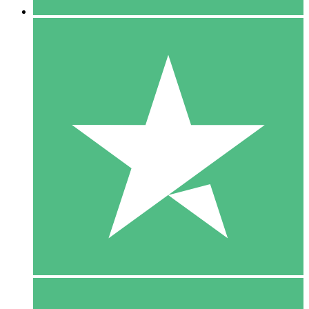
5 Download
15
US$
00
10 Download
20
US$
00