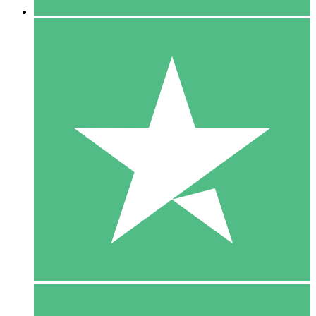
5 Download
15
US$
00
10 Download
20
US$
00