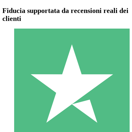
Fiducia supportata da recensioni reali dei
clienti
Pacchetti di Crediti Individuali
Paga a consumo con crediti di download. Nessun impegno
mensile richiesto.
1 Download
10
US$
00