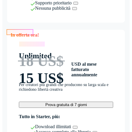
Supporto prioritario
Nessuna pubblicità
In offerta ora!
In offerta ora!
Unlimited
18 US$
USD al mese
fatturato
15 US$
annualmente
Per creatori più grandi che producono su larga scala e
richiedono libertà creativa
Prova gratuita di 7 giorni
Tutto in Starter, più:
Download illimitati
Accesso completo alla libreria