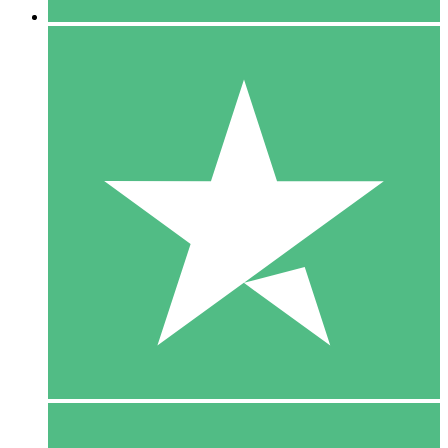
5 Download
15
US$
00
10 Download
20
US$
00