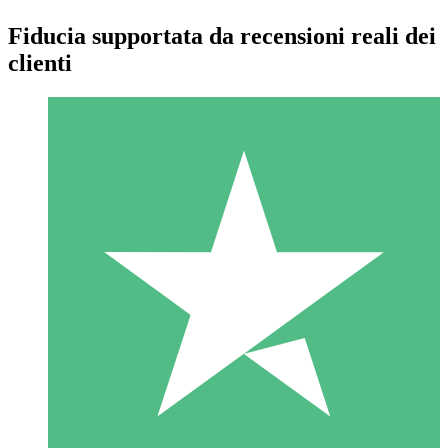
Fiducia supportata da recensioni reali dei
clienti
Pacchetti di Crediti Individuali
Paga a consumo con crediti di download. Nessun impegno
mensile richiesto.
1 Download
10
US$
00