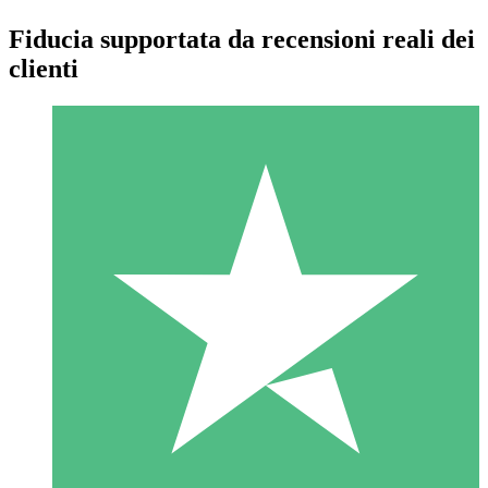
Fiducia supportata da recensioni reali dei
clienti
Pacchetti di Crediti Individuali
Paga a consumo con crediti di download. Nessun impegno
mensile richiesto.
1 Download
10
US$
00