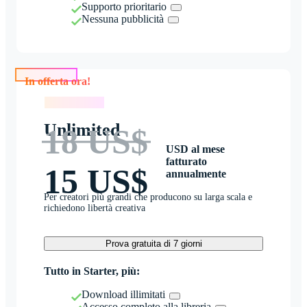
Supporto prioritario
Nessuna pubblicità
In offerta ora!
In offerta ora!
Unlimited
18 US$
USD al mese
fatturato
15 US$
annualmente
Per creatori più grandi che producono su larga scala e
richiedono libertà creativa
Prova gratuita di 7 giorni
Tutto in Starter, più:
Download illimitati
Accesso completo alla libreria