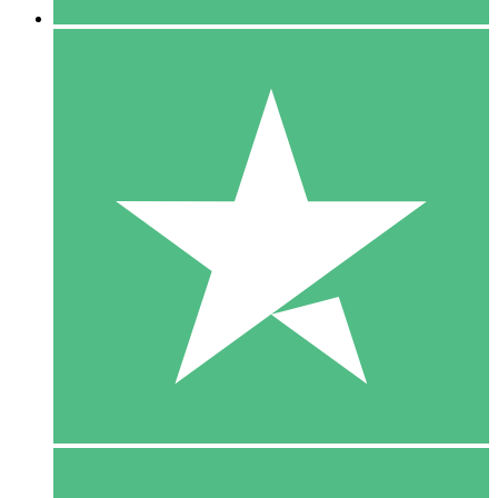
5 Download
15
US$
00
10 Download
20
US$
00