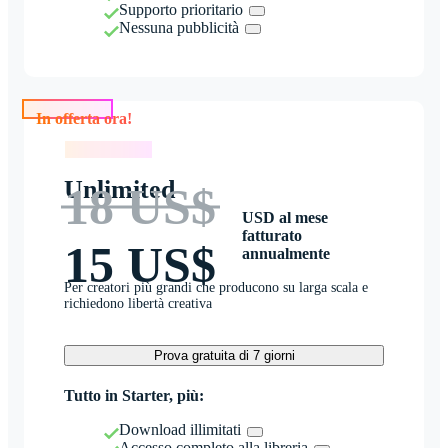
Supporto prioritario
Nessuna pubblicità
In offerta ora!
In offerta ora!
Unlimited
18 US$
USD al mese
fatturato
15 US$
annualmente
Per creatori più grandi che producono su larga scala e
richiedono libertà creativa
Prova gratuita di 7 giorni
Tutto in Starter, più:
Download illimitati
Accesso completo alla libreria