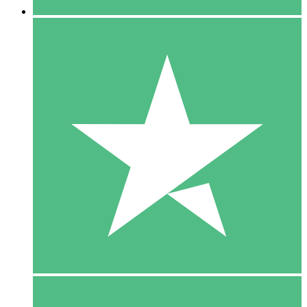
5 Download
15
US$
00
10 Download
20
US$
00