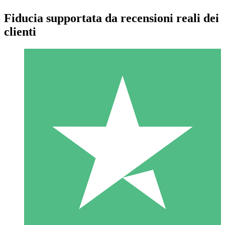
Fiducia supportata da recensioni reali dei
clienti
Pacchetti di Crediti Individuali
Paga a consumo con crediti di download. Nessun impegno
mensile richiesto.
1 Download
10
US$
00