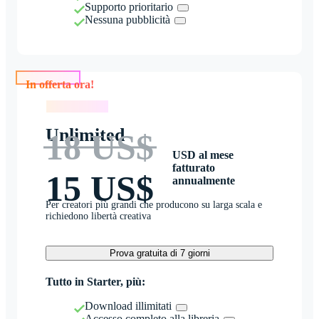
Supporto prioritario
Nessuna pubblicità
In offerta ora!
In offerta ora!
Unlimited
18 US$
USD al mese
fatturato
15 US$
annualmente
Per creatori più grandi che producono su larga scala e
richiedono libertà creativa
Prova gratuita di 7 giorni
Tutto in Starter, più:
Download illimitati
Accesso completo alla libreria