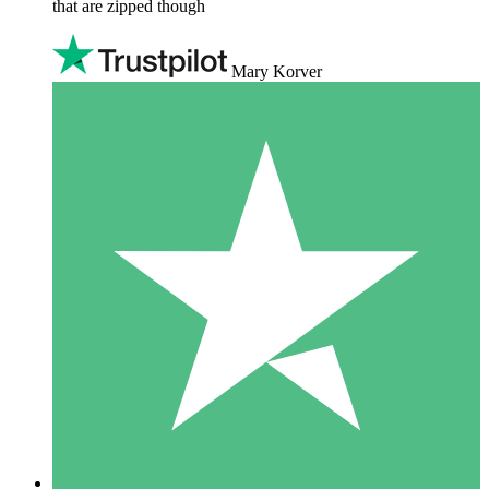
that are zipped though
Mary Korver