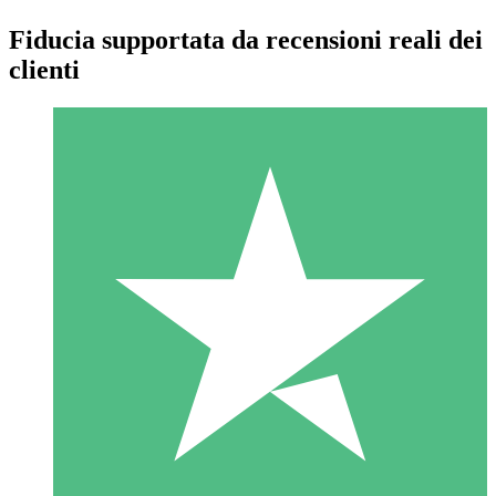
Fiducia supportata da recensioni reali dei
clienti
Pacchetti di Crediti Individuali
Paga a consumo con crediti di download. Nessun impegno
mensile richiesto.
1 Download
10
US$
00