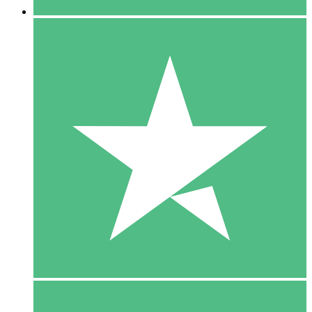
5 Download
15
US$
00
10 Download
20
US$
00