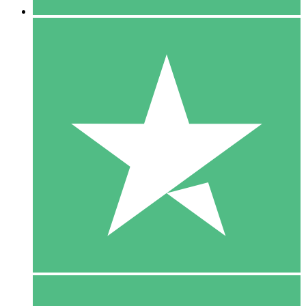
5 Download
15
US$
00
10 Download
20
US$
00