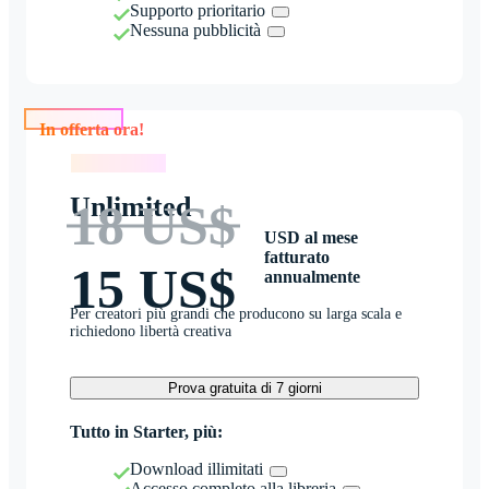
Supporto prioritario
Nessuna pubblicità
In offerta ora!
In offerta ora!
Unlimited
18 US$
USD al mese
fatturato
15 US$
annualmente
Per creatori più grandi che producono su larga scala e
richiedono libertà creativa
Prova gratuita di 7 giorni
Tutto in Starter, più:
Download illimitati
Accesso completo alla libreria