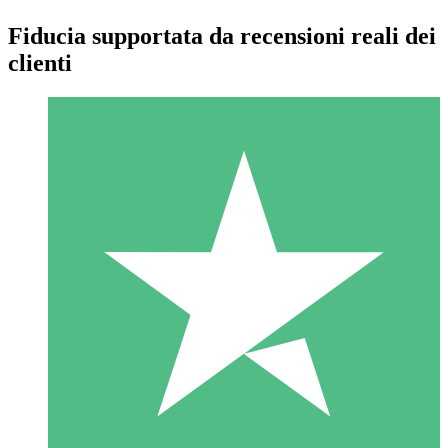
Fiducia supportata da recensioni reali dei
clienti
Pacchetti di Crediti Individuali
Paga a consumo con crediti di download. Nessun impegno
mensile richiesto.
1 Download
10
US$
00