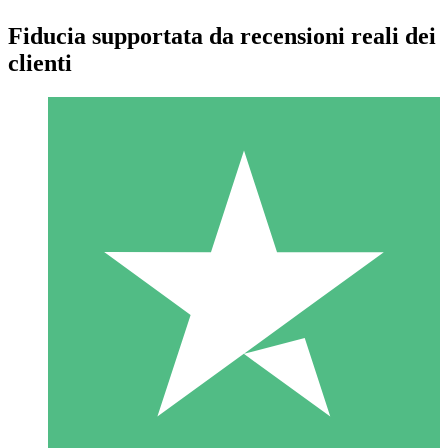
Fiducia supportata da recensioni reali dei
clienti
Pacchetti di Crediti Individuali
Paga a consumo con crediti di download. Nessun impegno
mensile richiesto.
1 Download
10
US$
00