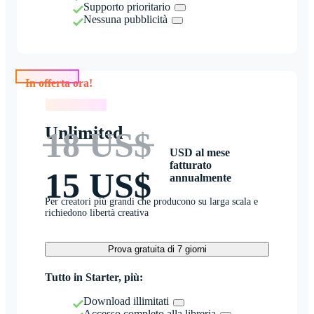
Supporto prioritario
Nessuna pubblicità
In offerta ora!
In offerta ora!
Unlimited
18 US$
USD al mese
fatturato
15 US$
annualmente
Per creatori più grandi che producono su larga scala e
richiedono libertà creativa
Prova gratuita di 7 giorni
Tutto in Starter, più:
Download illimitati
Accesso completo alla libreria