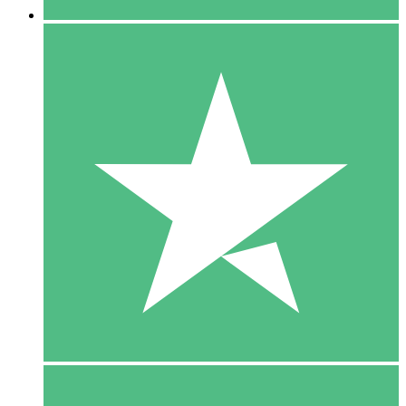
5 Download
15
US$
00
10 Download
20
US$
00