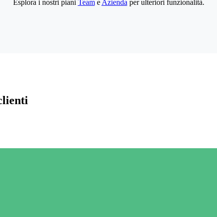
Esplora i nostri piani
Team
e
Azienda
per ulteriori funzionalità.
lienti