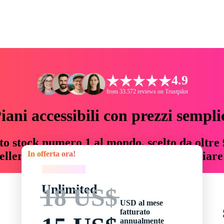
4.9
from 33.572 reviews on Trustpilot
iani accessibili con prezzi sempli
to stock numero 1 al mondo, scelto da oltre 9
In offerta ora!
teller risorse creative che fanno risparmiar
In offerta ora!
Unlimited
18 US$
USD al mese
fatturato
annualmente