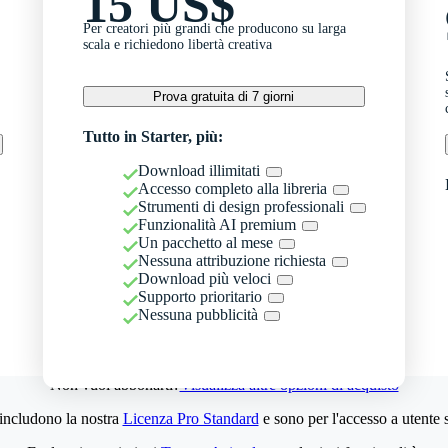
15 US$
Per creatori più grandi che producono su larga
scala e richiedono libertà creativa
Prova gratuita di 7 giorni
Tutto in Starter, più:
Download illimitati
Accesso completo alla libreria
Strumenti di design professionali
Funzionalità AI premium
Un pacchetto al mese
Nessuna attribuzione richiesta
Download più veloci
Supporto prioritario
Nessuna pubblicità
Non vuoi abbonarti?
Visualizza altre opzioni di acquisto
 includono la nostra
Licenza Pro Standard
e sono per l'accesso a utente 