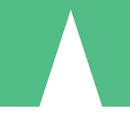
Pacchetti di Crediti Individuali
ga a consumo con crediti di download. Nessun impegno mensile richies
1 Download
5 Download
10 Download
10
15
20
US$
00
US$
00
US$
00