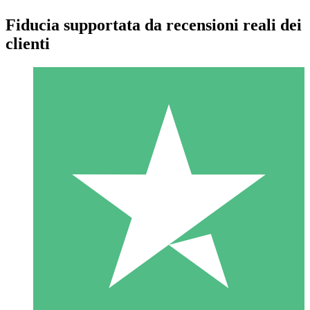
Fiducia supportata da recensioni reali dei
clienti
Pacchetti di Crediti Individuali
Paga a consumo con crediti di download. Nessun impegno
mensile richiesto.
1 Download
10
US$
00