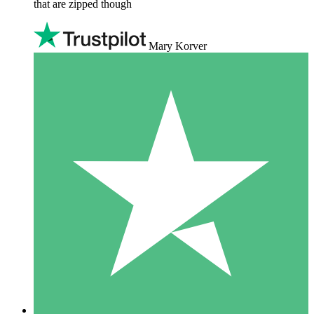
that are zipped though
Mary Korver