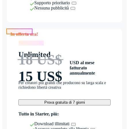
Supporto prioritario
Nessuna pubblicità
In offerta ora!
In offerta ora!
Unlimited
18 US$
USD al mese
fatturato
15 US$
annualmente
Per creatori più grandi che producono su larga scala e
richiedono libertà creativa
Prova gratuita di 7 giorni
Tutto in Starter, più:
Download illimitati
Accesso completo alla libreria