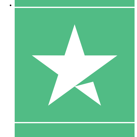
5 Download
15
US$
00
10 Download
20
US$
00