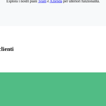
Esplora i nostri piani
Team
e
Azienda
per ulteriori funzionalità.
lienti