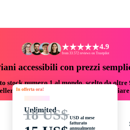
4.9
from 33.572 reviews on Trustpilot
iani accessibili con prezzi sempli
to stock numero 1 al mondo, scelto da oltre 9
In offerta ora!
teller risorse creative che fanno risparmiar
In offerta ora!
Unlimited
18 US$
USD al mese
fatturato
annualmente