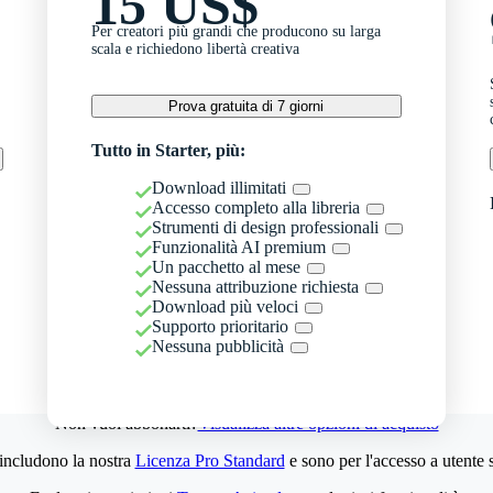
15 US$
Per creatori più grandi che producono su larga
scala e richiedono libertà creativa
Prova gratuita di 7 giorni
Tutto in Starter, più:
Download illimitati
Accesso completo alla libreria
Strumenti di design professionali
Funzionalità AI premium
Un pacchetto al mese
Nessuna attribuzione richiesta
Download più veloci
Supporto prioritario
Nessuna pubblicità
Non vuoi abbonarti?
Visualizza altre opzioni di acquisto
 includono la nostra
Licenza Pro Standard
e sono per l'accesso a utente 