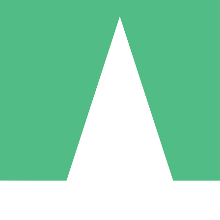
Pacchetti di Crediti Individuali
ga a consumo con crediti di download. Nessun impegno mensile richies
1 Download
5 Download
10 Download
10
15
20
US$
00
US$
00
US$
00