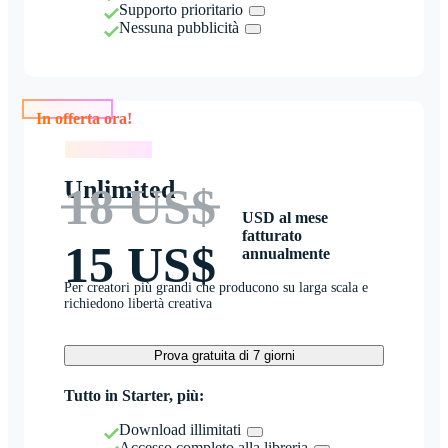
Supporto prioritario
Nessuna pubblicità
In offerta ora!
In offerta ora!
Unlimited
18 US$
USD al mese
fatturato
15 US$
annualmente
Per creatori più grandi che producono su larga scala e
richiedono libertà creativa
Prova gratuita di 7 giorni
Tutto in Starter, più:
Download illimitati
Accesso completo alla libreria