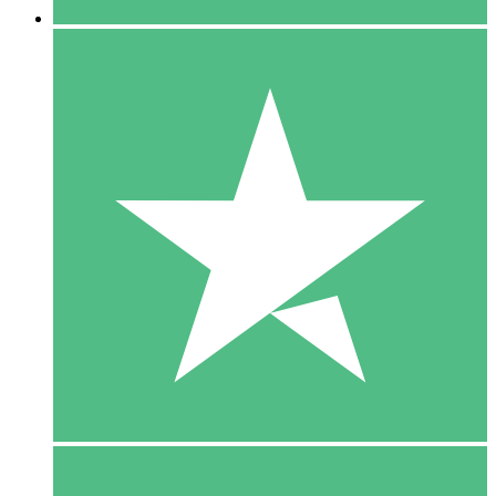
5 Download
15
US$
00
10 Download
20
US$
00