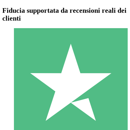
Fiducia supportata da recensioni reali dei
clienti
Pacchetti di Crediti Individuali
Paga a consumo con crediti di download. Nessun impegno
mensile richiesto.
1 Download
10
US$
00