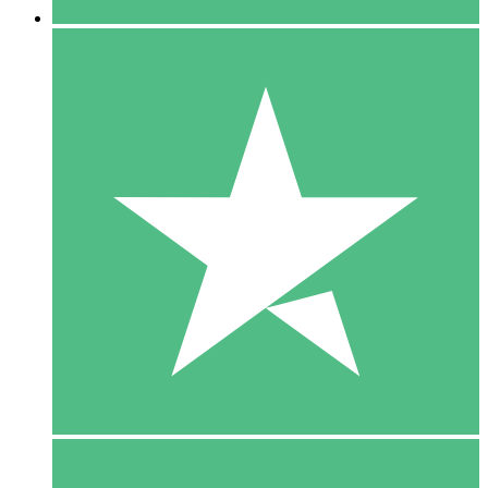
5 Download
15
US$
00
10 Download
20
US$
00