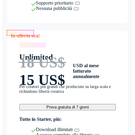
Supporto prioritario
Nessuna pubblicità
In offerta ora!
In offerta ora!
Unlimited
18 US$
USD al mese
fatturato
15 US$
annualmente
Per creatori più grandi che producono su larga scala e
richiedono libertà creativa
Prova gratuita di 7 giorni
Tutto in Starter, più:
Download illimitati
Accesso completo alla libreria