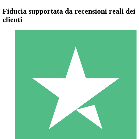
Fiducia supportata da recensioni reali dei
clienti
Pacchetti di Crediti Individuali
Paga a consumo con crediti di download. Nessun impegno
mensile richiesto.
1 Download
10
US$
00