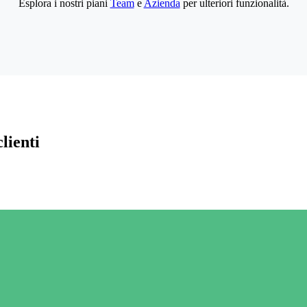
Esplora i nostri piani
Team
e
Azienda
per ulteriori funzionalità.
lienti