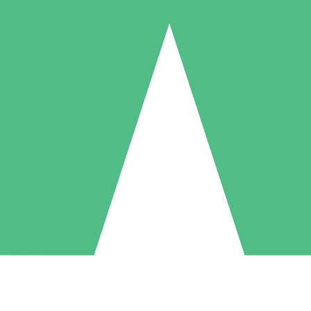
Pacchetti di Crediti Individuali
ga a consumo con crediti di download. Nessun impegno mensile richies
1 Download
5 Download
10 Download
10
15
20
US$
00
US$
00
US$
00