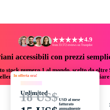
4.9
from 33.572 reviews on Trustpilot
iani accessibili con prezzi sempli
to stock numero 1 al mondo, scelto da oltre 9
In offerta ora!
teller risorse creative che fanno risparmiar
In offerta ora!
Unlimited
18 US$
USD al mese
fatturato
annualmente