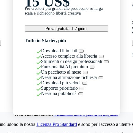
15 US$
Per creatori più grandi che producono su larga
scala e richiedono libertà creativa
Prova gratuita di 7 giorni
Tutto in Starter, più:
Download illimitati
Accesso completo alla libreria
Strumenti di design professionali
Funzionalità AI premium
Un pacchetto al mese
Nessuna attribuzione richiesta
Download più veloci
Supporto prioritario
Nessuna pubblicità
Non vuoi abbonarti?
Visualizza altre opzioni di acquisto
 includono la nostra
Licenza Pro Standard
e sono per l'accesso a utente 