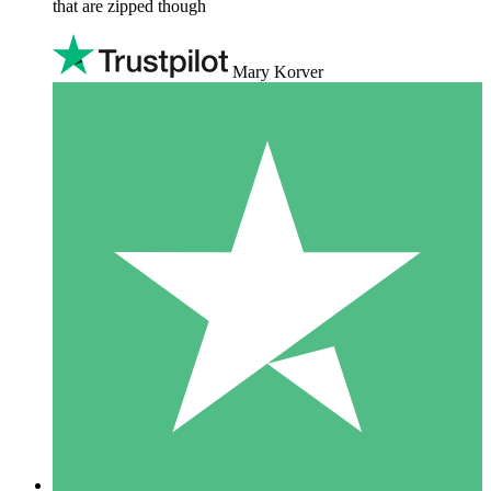
that are zipped though
Mary Korver