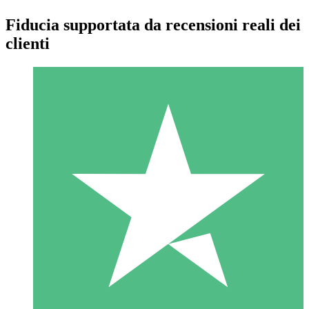
Fiducia supportata da recensioni reali dei
clienti
Pacchetti di Crediti Individuali
Paga a consumo con crediti di download. Nessun impegno
mensile richiesto.
1 Download
10
US$
00