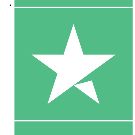
5 Download
15
US$
00
10 Download
20
US$
00