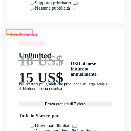
Supporto prioritario
Nessuna pubblicità
In offerta ora!
In offerta ora!
Unlimited
18 US$
USD al mese
fatturato
15 US$
annualmente
Per creatori più grandi che producono su larga scala e
richiedono libertà creativa
Prova gratuita di 7 giorni
Tutto in Starter, più:
Download illimitati
Accesso completo alla libreria