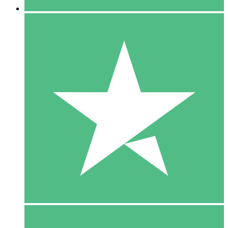
5 Download
15
US$
00
10 Download
20
US$
00