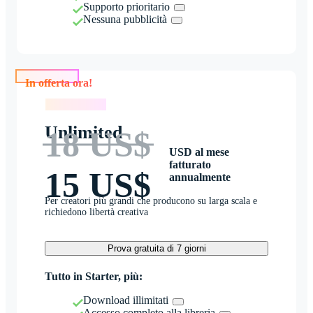
Supporto prioritario
Nessuna pubblicità
In offerta ora!
In offerta ora!
Unlimited
18 US$
USD al mese
fatturato
15 US$
annualmente
Per creatori più grandi che producono su larga scala e
richiedono libertà creativa
Prova gratuita di 7 giorni
Tutto in Starter, più:
Download illimitati
Accesso completo alla libreria