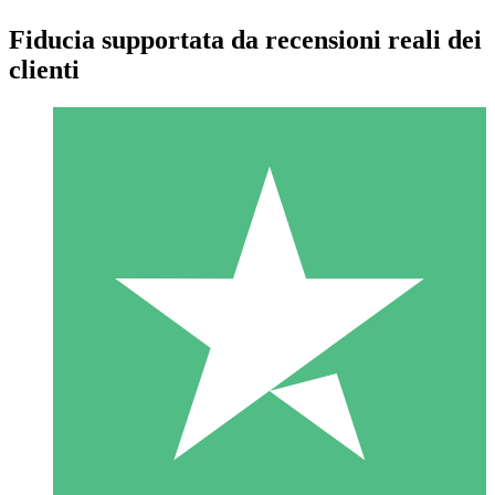
Fiducia supportata da recensioni reali dei
clienti
Pacchetti di Crediti Individuali
Paga a consumo con crediti di download. Nessun impegno
mensile richiesto.
1 Download
10
US$
00