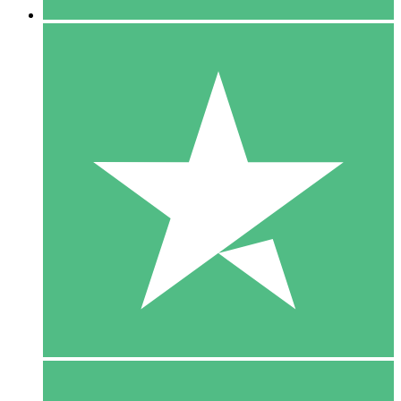
5 Download
15
US$
00
10 Download
20
US$
00