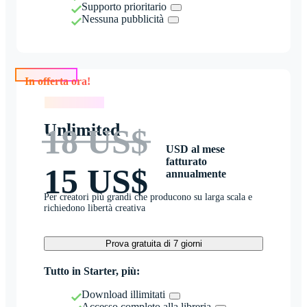
Supporto prioritario
Nessuna pubblicità
In offerta ora!
In offerta ora!
Unlimited
18 US$
USD al mese
fatturato
15 US$
annualmente
Per creatori più grandi che producono su larga scala e
richiedono libertà creativa
Prova gratuita di 7 giorni
Tutto in Starter, più:
Download illimitati
Accesso completo alla libreria