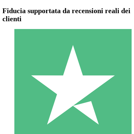
Fiducia supportata da recensioni reali dei
clienti
Pacchetti di Crediti Individuali
Paga a consumo con crediti di download. Nessun impegno
mensile richiesto.
1 Download
10
US$
00