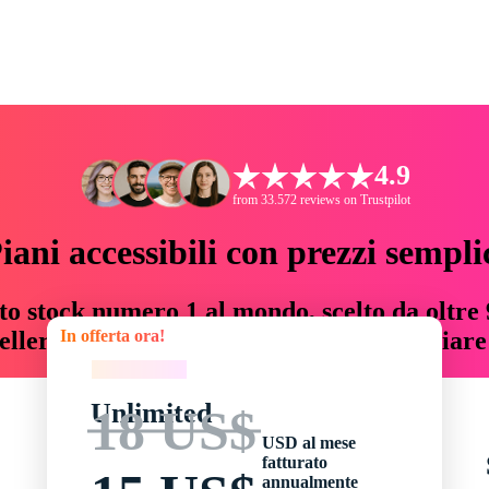
4.9
from 33.572 reviews on Trustpilot
iani accessibili con prezzi sempli
to stock numero 1 al mondo, scelto da oltre 9
In offerta ora!
teller risorse creative che fanno risparmiar
In offerta ora!
Unlimited
18 US$
USD al mese
fatturato
annualmente