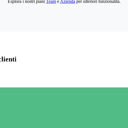
Esplora i nostri piani
Team
e
Azienda
per ulteriori funzionalità.
lienti