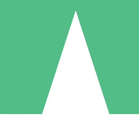
Pacchetti di Crediti Individuali
ga a consumo con crediti di download. Nessun impegno mensile richies
1 Download
5 Download
10 Download
10
15
20
US$
00
US$
00
US$
00