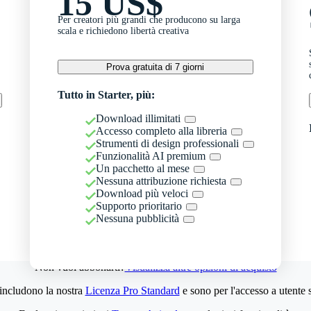
15 US$
Per creatori più grandi che producono su larga
scala e richiedono libertà creativa
Prova gratuita di 7 giorni
Tutto in Starter, più:
Download illimitati
Accesso completo alla libreria
Strumenti di design professionali
Funzionalità AI premium
Un pacchetto al mese
Nessuna attribuzione richiesta
Download più veloci
Supporto prioritario
Nessuna pubblicità
Non vuoi abbonarti?
Visualizza altre opzioni di acquisto
 includono la nostra
Licenza Pro Standard
e sono per l'accesso a utente 