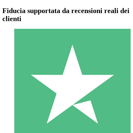
Fiducia supportata da recensioni reali dei
clienti
Pacchetti di Crediti Individuali
Paga a consumo con crediti di download. Nessun impegno
mensile richiesto.
1 Download
10
US$
00