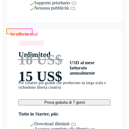
Supporto prioritario
Nessuna pubblicità
In offerta ora!
In offerta ora!
Unlimited
18 US$
USD al mese
fatturato
15 US$
annualmente
Per creatori più grandi che producono su larga scala e
richiedono libertà creativa
Prova gratuita di 7 giorni
Tutto in Starter, più:
Download illimitati
Accesso completo alla libreria