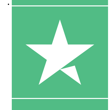
5 Download
15
US$
00
10 Download
20
US$
00