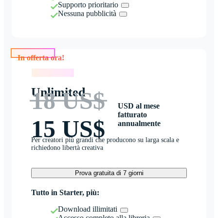
Supporto prioritario
Nessuna pubblicità
In offerta ora!
In offerta ora!
Unlimited
18 US$
USD al mese
fatturato
15 US$
annualmente
Per creatori più grandi che producono su larga scala e
richiedono libertà creativa
Prova gratuita di 7 giorni
Tutto in Starter, più:
Download illimitati
Accesso completo alla libreria