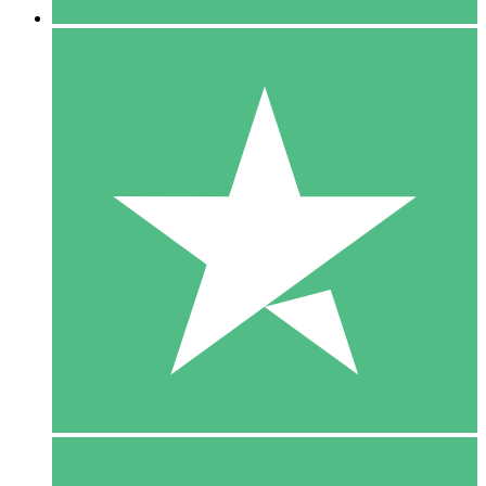
5 Download
15
US$
00
10 Download
20
US$
00