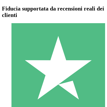
Fiducia supportata da recensioni reali dei
clienti
Pacchetti di Crediti Individuali
Paga a consumo con crediti di download. Nessun impegno
mensile richiesto.
1 Download
10
US$
00