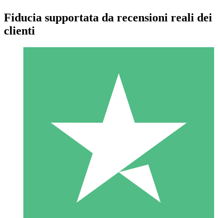
Fiducia supportata da recensioni reali dei
clienti
Pacchetti di Crediti Individuali
Paga a consumo con crediti di download. Nessun impegno
mensile richiesto.
1 Download
10
US$
00