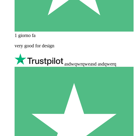
1 giorno fa
very good for design
asdwqwrqweasd asdqwerq