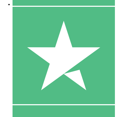
5 Download
15
US$
00
10 Download
20
US$
00