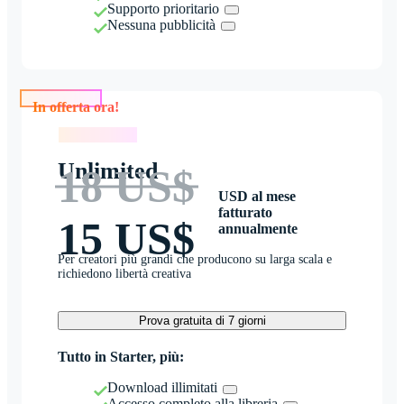
Supporto prioritario
Nessuna pubblicità
In offerta ora!
In offerta ora!
Unlimited
18 US$
USD al mese
fatturato
15 US$
annualmente
Per creatori più grandi che producono su larga scala e
richiedono libertà creativa
Prova gratuita di 7 giorni
Tutto in Starter, più:
Download illimitati
Accesso completo alla libreria