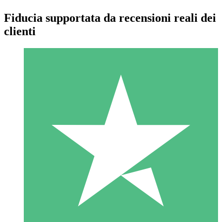
Fiducia supportata da recensioni reali dei
clienti
Pacchetti di Crediti Individuali
Paga a consumo con crediti di download. Nessun impegno
mensile richiesto.
1 Download
10
US$
00