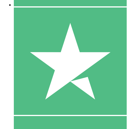
5 Download
15
US$
00
10 Download
20
US$
00