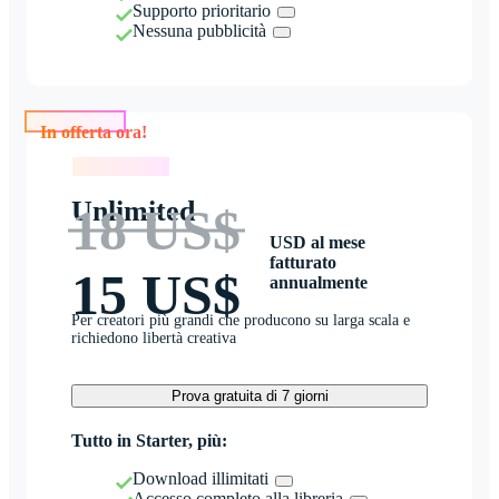
Supporto prioritario
Nessuna pubblicità
In offerta ora!
In offerta ora!
Unlimited
18 US$
USD al mese
fatturato
15 US$
annualmente
Per creatori più grandi che producono su larga scala e
richiedono libertà creativa
Prova gratuita di 7 giorni
Tutto in Starter, più:
Download illimitati
Accesso completo alla libreria