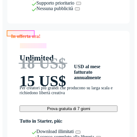
Supporto prioritario
Nessuna pubblicità
In offerta ora!
In offerta ora!
Unlimited
18 US$
USD al mese
fatturato
15 US$
annualmente
Per creatori più grandi che producono su larga scala e
richiedono libertà creativa
Prova gratuita di 7 giorni
Tutto in Starter, più:
Download illimitati
Accesso completo alla libreria