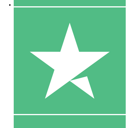
5 Download
15
US$
00
10 Download
20
US$
00