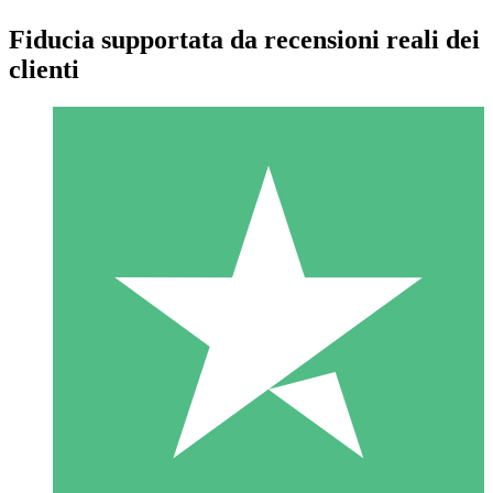
Fiducia supportata da recensioni reali dei
clienti
Pacchetti di Crediti Individuali
Paga a consumo con crediti di download. Nessun impegno
mensile richiesto.
1 Download
10
US$
00