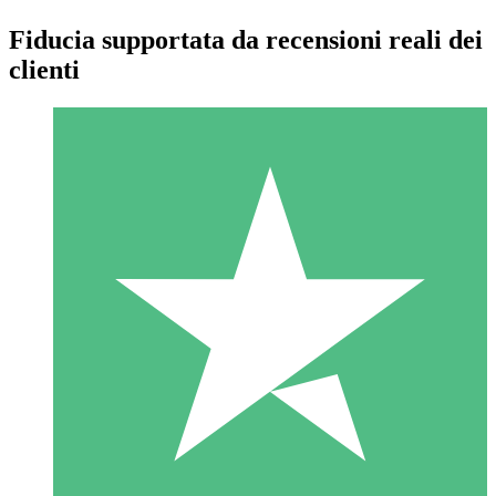
Fiducia supportata da recensioni reali dei
clienti
Pacchetti di Crediti Individuali
Paga a consumo con crediti di download. Nessun impegno
mensile richiesto.
1 Download
10
US$
00