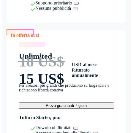
Supporto prioritario
Nessuna pubblicità
In offerta ora!
In offerta ora!
Unlimited
18 US$
USD al mese
fatturato
15 US$
annualmente
Per creatori più grandi che producono su larga scala e
richiedono libertà creativa
Prova gratuita di 7 giorni
Tutto in Starter, più:
Download illimitati
Accesso completo alla libreria