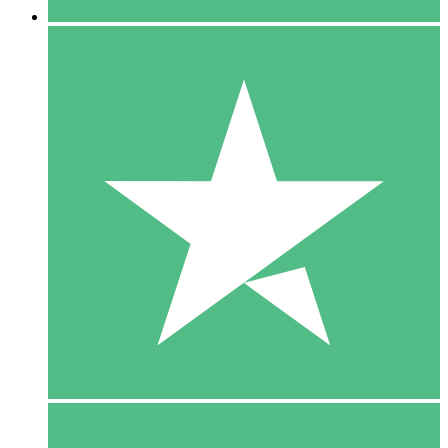
5 Download
15
US$
00
10 Download
20
US$
00