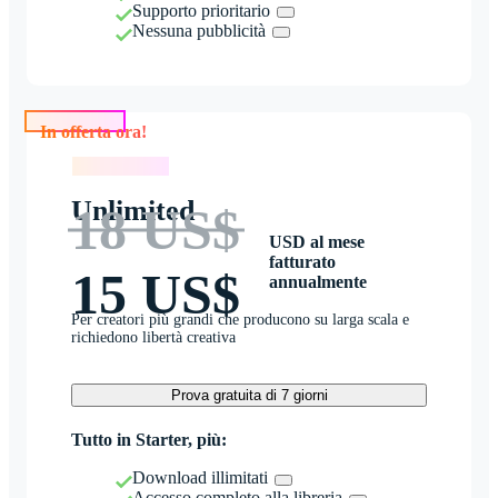
Supporto prioritario
Nessuna pubblicità
In offerta ora!
In offerta ora!
Unlimited
18 US$
USD al mese
fatturato
15 US$
annualmente
Per creatori più grandi che producono su larga scala e
richiedono libertà creativa
Prova gratuita di 7 giorni
Tutto in Starter, più:
Download illimitati
Accesso completo alla libreria