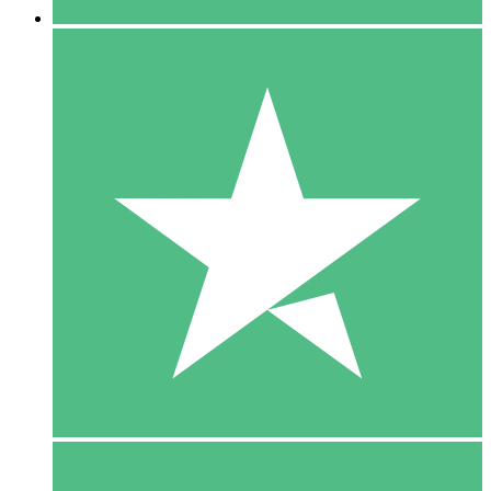
5 Download
15
US$
00
10 Download
20
US$
00