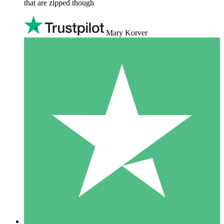
that are zipped though
Mary Korver