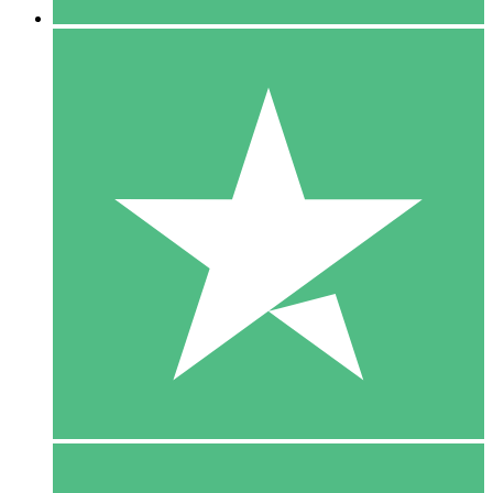
5 Download
15
US$
00
10 Download
20
US$
00