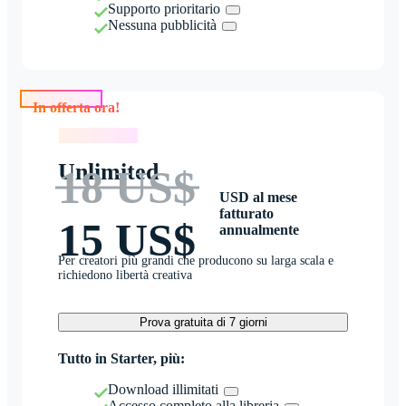
Supporto prioritario
Nessuna pubblicità
In offerta ora!
In offerta ora!
Unlimited
18 US$
USD al mese
fatturato
15 US$
annualmente
Per creatori più grandi che producono su larga scala e
richiedono libertà creativa
Prova gratuita di 7 giorni
Tutto in Starter, più:
Download illimitati
Accesso completo alla libreria