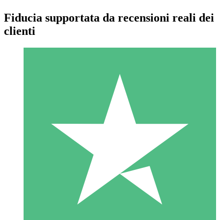
Fiducia supportata da recensioni reali dei
clienti
Pacchetti di Crediti Individuali
Paga a consumo con crediti di download. Nessun impegno
mensile richiesto.
1 Download
10
US$
00