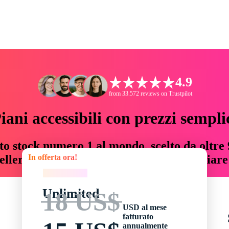
4.9
from 33.572 reviews on Trustpilot
iani accessibili con prezzi sempli
to stock numero 1 al mondo, scelto da oltre 9
In offerta ora!
teller risorse creative che fanno risparmiar
In offerta ora!
Unlimited
18 US$
USD al mese
fatturato
annualmente