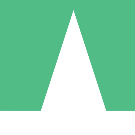
Pacchetti di Crediti Individuali
ga a consumo con crediti di download. Nessun impegno mensile richies
1 Download
5 Download
10 Download
10
15
20
US$
00
US$
00
US$
00