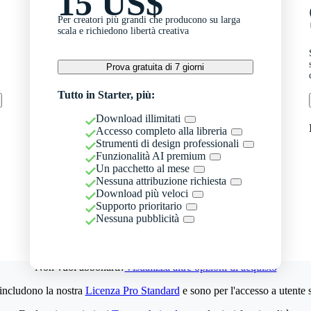
15 US$
Per creatori più grandi che producono su larga
scala e richiedono libertà creativa
Prova gratuita di 7 giorni
Tutto in Starter, più:
Download illimitati
Accesso completo alla libreria
Strumenti di design professionali
Funzionalità AI premium
Un pacchetto al mese
Nessuna attribuzione richiesta
Download più veloci
Supporto prioritario
Nessuna pubblicità
Non vuoi abbonarti?
Visualizza altre opzioni di acquisto
 includono la nostra
Licenza Pro Standard
e sono per l'accesso a utente 