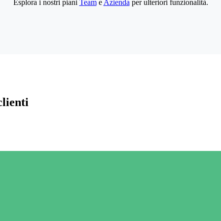
Esplora i nostri piani
Team
e
Azienda
per ulteriori funzionalità.
lienti